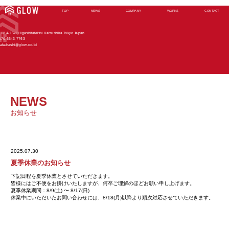
TOP
NEWS
COMPANY
WORKS
CONTACT
108 4-15-2 Higashitateishi Katsushika Tokyo Japan
070-6643-7763
takahashi@glow-co.ltd
NEWS
お知らせ
2025.07.30
夏季休業のお知らせ
下記日程を夏季休業とさせていただきます。
皆様にはご不便をお掛けいたしますが、何卒ご理解のほどお願い申し上げます。
夏季休業期間：8/9(土) 〜 8/17(日)
休業中にいただいたお問い合わせには、8/18(月)以降より順次対応させていただきます。