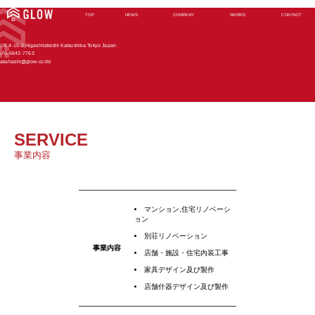
TOP
NEWS
COMPANY
WORKS
CONTACT
108 4-15-2 Higashitateishi Katsushika Tokyo Japan
070-6643-7763
takahashi@glow-co.ltd
SERVICE
事業内容
マンション,住宅リノベーシ
ョン
別荘リノベーション
事業内容
店舗・施設・住宅内装工事
家具デザイン及び製作
店舗什器デザイン及び製作